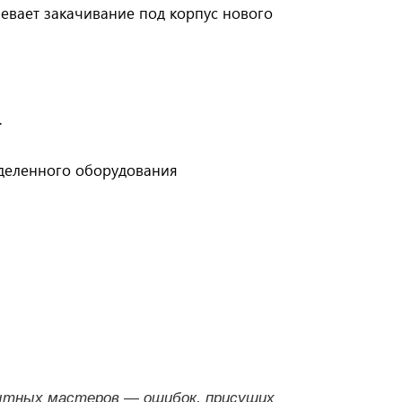
мевает закачивание под корпус нового
.
еделенного оборудования
пытных мастеров — ошибок, присущих