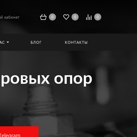
0
0
0
й кабинет
АС
БЛОГ
КОНТАКТЫ
аровых опор
Telegram