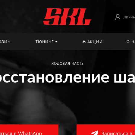
Личны
АЗИН
ТЮНИНГ
АКЦИИ
О Н
ХОДОВАЯ ЧАСТЬ
осстановление ш
аться в WhatsApp
Записаться в 